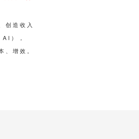
、创造收入
AI），
本、增效。