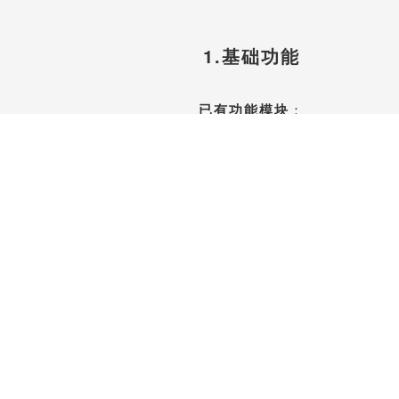
1.基础功能
已有功能模块
：
中小企业ERP、CRM
项目管理、合同管理、财务管理、
收入、支出、发票、人力资源管理、
订单管理、库存管理、办公用品管理
……
免费注册体验账号开始使用