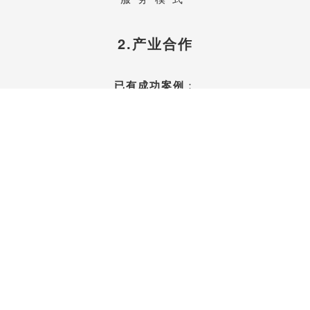
2.产业合作
已有成功案例
：
物联网、企业管理咨询、教育培训、
汽车后服务、养老、医疗、保险、
生产制造业、建筑工程
……
联系我们开始合作