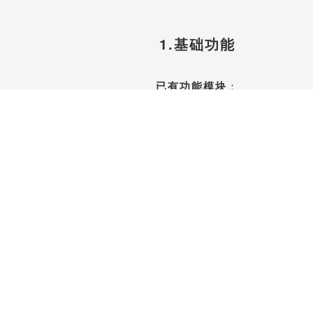
1.基础功能
已有功能模块
：
中小企业ERP、CRM
项目管理、合同管理、财务管理、
收入、支出、发票、人力资源管理、
订单管理、库存管理、办公用品管理
……
免费注册体验账号开始使用