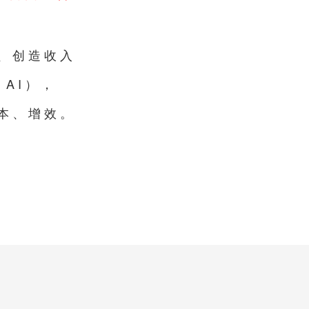
、创造收入
AI），
本、增效。