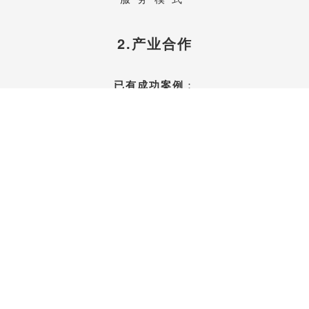
2.产业合作
已有成功案例
：
物联网、企业管理咨询、教育培训、
汽车后服务、养老、医疗、保险、
生产制造业、建筑工程
……
联系我们开始合作