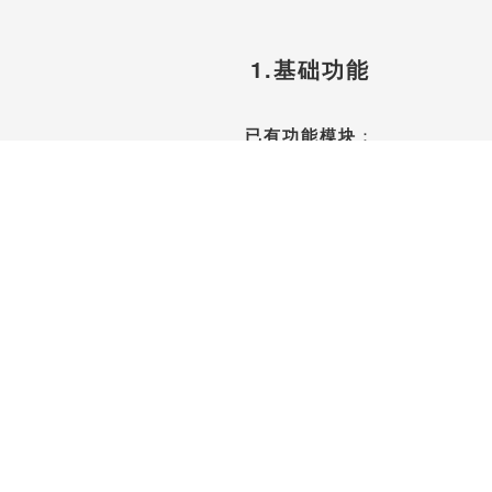
1.基础功能
已有功能模块
：
中小企业ERP、CRM
项目管理、合同管理、财务管理、
收入、支出、发票、人力资源管理、
订单管理、库存管理、办公用品管理
……
免费注册体验账号开始使用