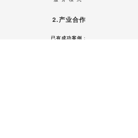
2.产业合作
已有成功案例
：
物联网、企业管理咨询、教育培训、
汽车后服务、养老、医疗、保险、
生产制造业、建筑工程
……
联系我们开始合作