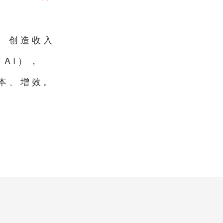
、创造收入
AI），
本、增效。