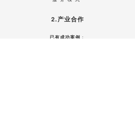
2.产业合作
已有成功案例
：
物联网、企业管理咨询、教育培训、
汽车后服务、养老、医疗、保险、
生产制造业、建筑工程
……
联系我们开始合作