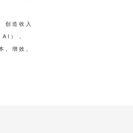
、创造收入
AI），
本、增效。