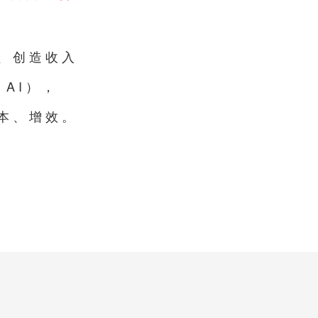
、创造收入
AI），
本、增效。