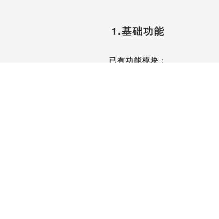
1.基础功能
已有功能模块
：
中小企业ERP、CRM
项目管理、合同管理、财务管理、
收入、支出、发票、人力资源管理、
订单管理、库存管理、办公用品管理
……
免费注册体验账号开始使用