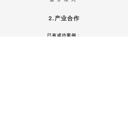
2.产业合作
已有成功案例
：
物联网、企业管理咨询、教育培训、
汽车后服务、养老、医疗、保险、
生产制造业、建筑工程
……
联系我们开始合作